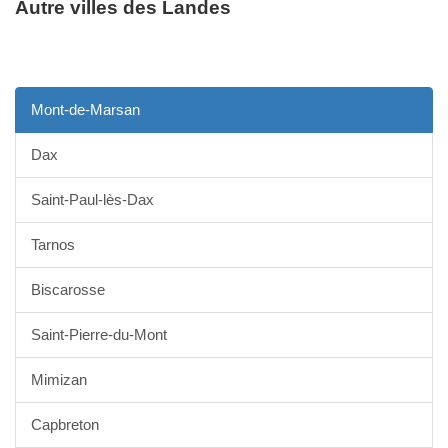
Autre villes des Landes
Mont-de-Marsan
Dax
Saint-Paul-lès-Dax
Tarnos
Biscarosse
Saint-Pierre-du-Mont
Mimizan
Capbreton