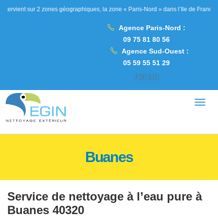
ur 2 zones géographiques, la zone « Paris-Nord » dans l’Ile de France, les Hauts 
Agence Paris-Nord :
09 75 81 80 56
Agence Sud-Ouest :
05 59 55 51 29
🇫🇷
🇪🇸
Buanes
Service de nettoyage à l’eau pure à
Buanes 40320