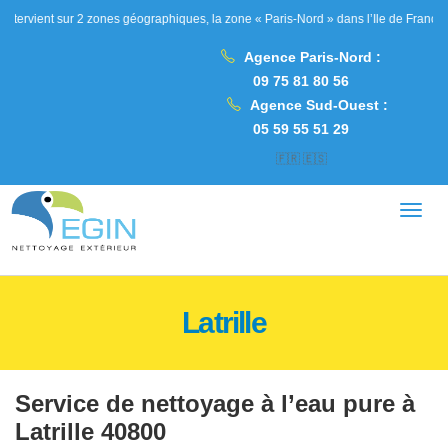
nt sur 2 zones géographiques, la zone « Paris-Nord » dans l’Ile de France, les Hau
Agence Paris-Nord :
09 75 81 80 56
Agence Sud-Ouest :
05 59 55 51 29
🇫🇷
🇪🇸
Latrille
Service de nettoyage à l’eau pure à
Latrille 40800