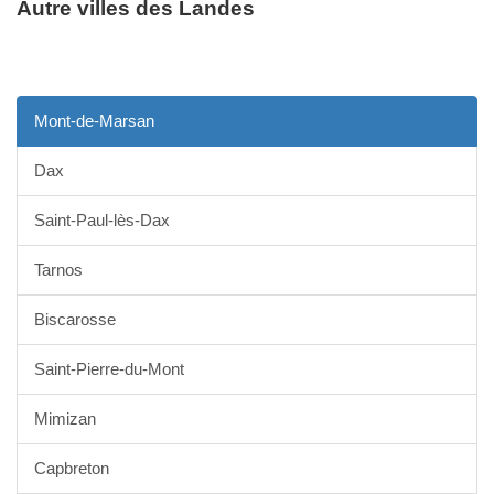
Autre villes des Landes
Mont-de-Marsan
Dax
Saint-Paul-lès-Dax
Tarnos
Biscarosse
Saint-Pierre-du-Mont
Mimizan
Capbreton