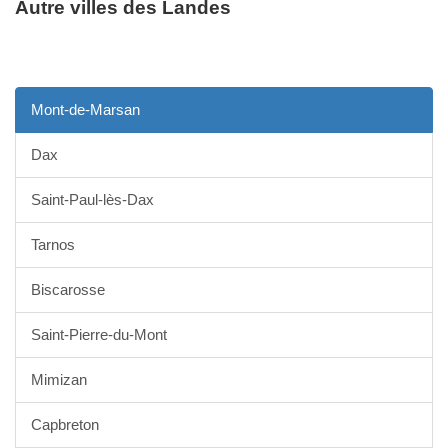
Autre villes des Landes
Mont-de-Marsan
Dax
Saint-Paul-lès-Dax
Tarnos
Biscarosse
Saint-Pierre-du-Mont
Mimizan
Capbreton