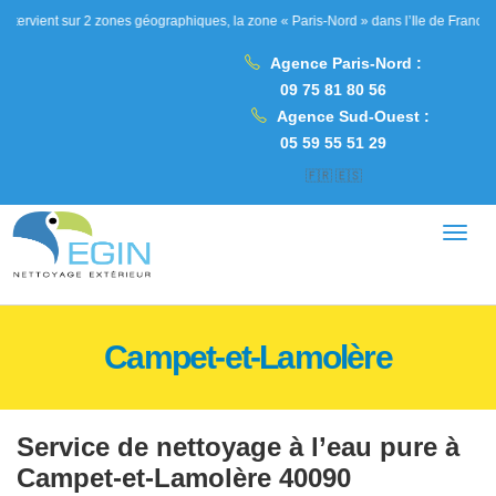
nt sur 2 zones géographiques, la zone « Paris-Nord » dans l’Ile de France, les Hau
Agence Paris-Nord :
09 75 81 80 56
Agence Sud-Ouest :
05 59 55 51 29
🇫🇷
🇪🇸
Campet-et-Lamolère
Service de nettoyage à l’eau pure à
Campet-et-Lamolère 40090