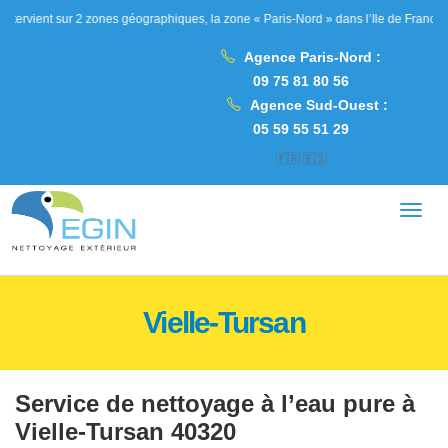
ur 2 zones géographiques, la zone « Paris-Nord » dans l’Ile de France, les Hauts d
Agence Paris-Nord :
09 75 81 80 56
Agence Sud-Ouest :
05 59 55 51 29
🇫🇷
🇪🇸
Vielle-Tursan
Service de nettoyage à l’eau pure à
Vielle-Tursan 40320