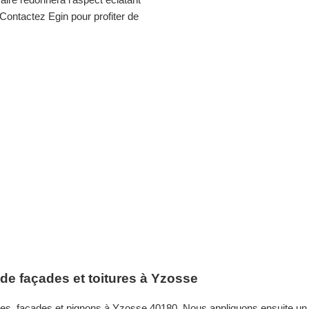
Contactez Egin pour profiter de
e façades et toitures à Yzosse
ures, façades et pignons à Yzosse 40180. Nous appliquons ensuite un 