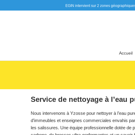
EGIN intervient sur 2 zones géographiques, la zone «
Accueil
Service de nettoyage à l’eau 
Nous intervenons à Yzosse pour nettoyer à l’eau pure
d’immeubles et enseignes commerciales envahis par l
les salissures. Une équipe professionnelle dotée de 
carbone, de brosses ultra-performantes et un savoir-f