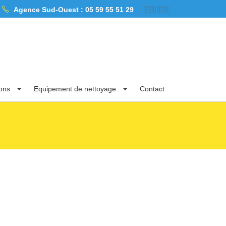
Agence Sud-Ouest :
05 59 55 51 29
a zone « Sud-Ouest » dans les Pyrénées Atlantiques, les Landes et la Gironde.
🇫🇷
🇪🇸
ions
Equipement de nettoyage
Contact