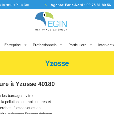
Agence Paris-Nord :
09 75 81 80 56
 Paris-Nord » dans l’Ile de France, les Hauts de France et la Haute Normandie et l
Entreprise
Professionnels
Particuliers
Intervent
Yzosse
pure à Yzosse 40180
 les bardages, vitres
a pollution, les moisissures et
perches télescopiques en
aire redonnera l’aspect éclatant