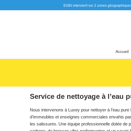
EGIN intervient sur 2 zones géographiques, la zone 
Accueil
Service de nettoyage à l’eau 
Nous intervenons à Luxey pour nettoyer à l’eau pure 
d’immeubles et enseignes commerciales envahis par l
les salissures. Une équipe professionnelle dotée de 
carbone, de brosses ultra-performantes et un savoir-f