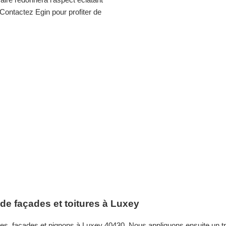
Contactez Egin pour profiter de
e façades et toitures à Luxey
ures, façades et pignons à Luxey 40430. Nous appliquons ensuite un tr