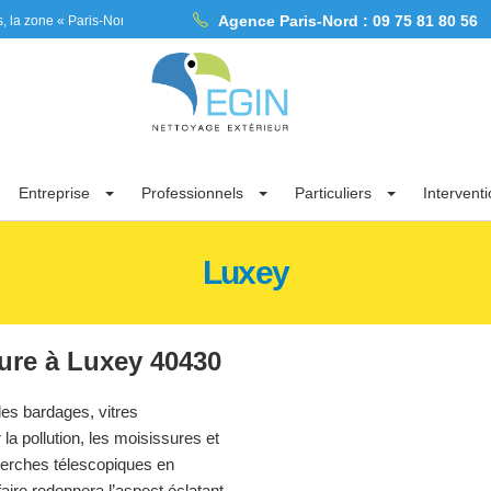
Agence Paris-Nord :
09 75 81 80 56
« Paris-Nord » dans l’Ile de France, les Hauts de France et la Haute Normandie et
Entreprise
Professionnels
Particuliers
Intervent
Luxey
pure à Luxey 40430
les bardages, vitres
a pollution, les moisissures et
perches télescopiques en
aire redonnera l’aspect éclatant