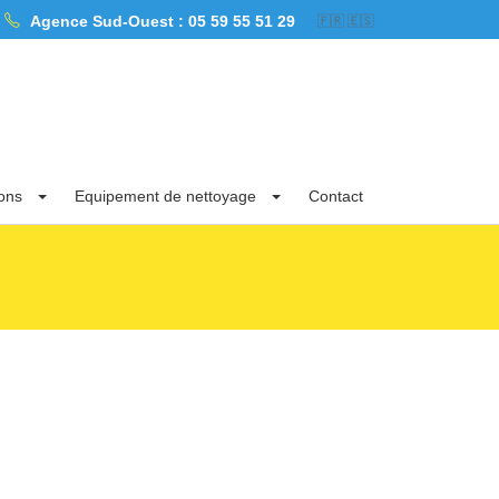
Agence Sud-Ouest :
05 59 55 51 29
 la zone « Sud-Ouest » dans les Pyrénées Atlantiques, les Landes et la Gironde.
🇫🇷
🇪🇸
ions
Equipement de nettoyage
Contact